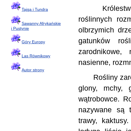
Królestwo roś
Tajga i Tundra
roślinnych roz
Sawanny Afrykańskie
olbrzymich drz
i Pustynie
gatunków roś
Góry Europy
zarodnikowe, 
Las Równikowy
nasienne, rozm
Autor strony
Rośliny zarodn
glony, mchy, g
wątrobowce. Ro
nazywane są t
trawy, kaktusy