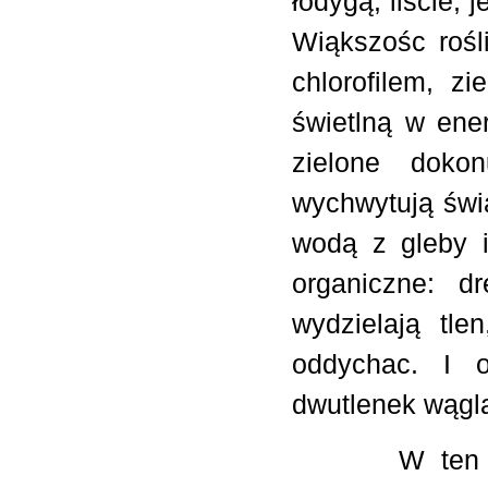
łodygą, liście, 
Wiąkszośc rośl
chlorofilem, z
świetlną w ener
zielone dokon
wychwytują świa
wodą z gleby i
organiczne: dr
wydzielają tl
oddychac. I o
dwutlenek wągla
W ten sposó