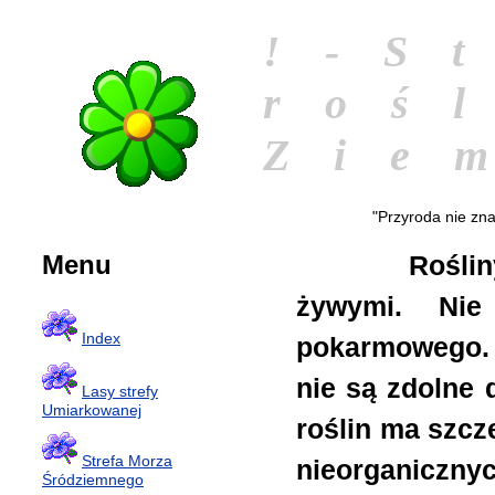
!-S
roś
Zie
"Przyroda nie zna
Menu
Rośliny, ta
żywymi. Ni
Index
pokarmowego. 
nie są zdolne 
Lasy strefy
Umiarkowanej
roślin ma szcz
Strefa Morza
nieorganicznyc
Śródziemnego